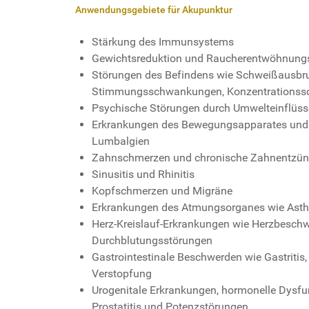
Anwendungsgebiete für Akupunktur
Stärkung des Immunsystems
Gewichtsreduktion und Raucherentwöhnungs
Störungen des Befindens wie Schweißausbruc
Stimmungsschwankungen, Konzentrationssc
Psychische Störungen durch Umwelteinflüsse
Erkrankungen des Bewegungsapparates und 
Lumbalgien
Zahnschmerzen und chronische Zahnentzü
Sinusitis und Rhinitis
Kopfschmerzen und Migräne
Erkrankungen des Atmungsorganes wie Asthm
Herz-Kreislauf-Erkrankungen wie Herzbesch
Durchblutungsstörungen
Gastrointestinale Beschwerden wie Gastritis
Verstopfung
Urogenitale Erkrankungen, hormonelle Dysfu
Prostatitis und Potenzstörungen