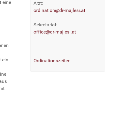
t eine
Arzt:
ordination@dr-majlesi.at
Sekretariat:
office@dr-majlesi.at
enen
 ein
Ordinationszeiten
ine
 aus
mit