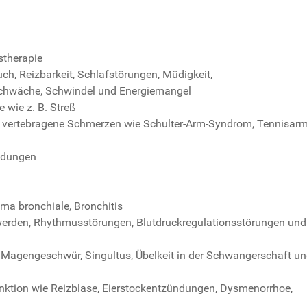
therapie
h, Reizbarkeit, Schlafstörungen, Müdigkeit,
hwäche, Schwindel und Energiemangel
 wie z. B. Streß
vertebragene Schmerzen wie Schulter-Arm-Syndrom, Tennisarm
ndungen
a bronchiale, Bronchitis
werden, Rhythmusstörungen, Blutdruckregulationsstörungen und
, Magengeschwür, Singultus, Übelkeit in der Schwangerschaft u
nktion wie Reizblase, Eierstockentzündungen, Dysmenorrhoe,